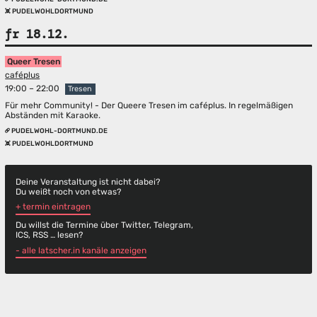
PUDELWOHLDORTMUND
fr 18.12.
Queer Tresen
caféplus
19:00 – 22:00
Tresen
Für mehr Community! - Der Queere Tresen im caféplus. In regelmäßigen
Abständen mit Karaoke.
PUDELWOHL-DORTMUND.DE
PUDELWOHLDORTMUND
Deine Veranstaltung ist nicht dabei?
Du weißt noch von etwas?
+ termin eintragen
Du willst die Termine über Twitter, Telegram,
ICS, RSS … lesen?
- alle latscher.in kanäle anzeigen