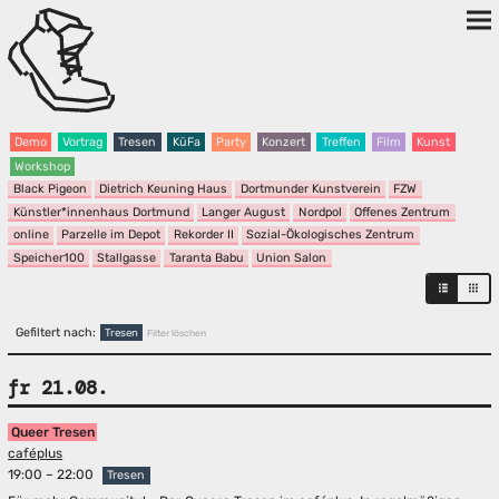
Demo
Vortrag
Tresen
KüFa
Party
Konzert
Treffen
Film
Kunst
Workshop
Black Pigeon
Dietrich Keuning Haus
Dortmunder Kunstverein
FZW
Künstler*innenhaus Dortmund
Langer August
Nordpol
Offenes Zentrum
online
Parzelle im Depot
Rekorder II
Sozial-Ökologisches Zentrum
Speicher100
Stallgasse
Taranta Babu
Union Salon
Gefiltert nach:
Tresen
Filter löschen
fr 21.08.
Queer Tresen
caféplus
19:00 – 22:00
Tresen