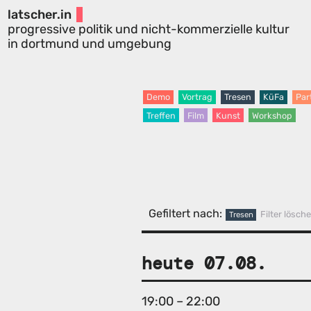
latscher.in
progressive politik und nicht-kommerzielle kultur
in dortmund und umgebung
Demo
Vortrag
Tresen
KüFa
Par
Treffen
Film
Kunst
Workshop
Gefiltert nach:
Filter lösch
Tresen
heute 07.08.
19:00 – 22:00