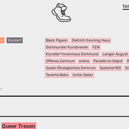
te
Black Pigeon
Dietrich Keuning Haus
ty
Konzert
Dortmunder Kunstverein
FZW
Künstler*innenhaus Dortmund
Langer August
Offenes Zentrum
online
Parzelle im Depot
R
Sozial-Ökologisches Zentrum
Speicher100
St
Taranta Babu
Union Salon
en
Queer Tresen