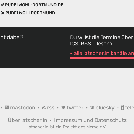
PUDELWOHL-DORTMUND.DE
PUDELWOHLDORTMUND
cht dabei?
Du willst die Termine über
ICS, RSS … lesen?
- alle latscher.in kanäle 
•
mastodon
•
rss
•
twitter
•
bluesky
•
tel
Über latscher.in
•
Impressum und Datenschutz
latscher.in ist ein Projekt des
Meme e.V.