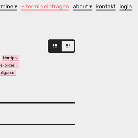
rmine ▾
+ termin eintragen
about ▾
kontakt
login
Nordpol
ekorder II
allgasse