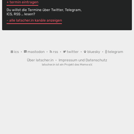
+ termin eintragen
Du willst die Termine über Twitter, Telegram,
ICS, RSS … lesen?
- alle latscher.in kanäle anzeigen
ics
•
mastodon
•
rss
•
twitter
•
bluesky
•
telegram
Über latscher.in
•
Impressum und Datenschutz
latscher.in ist ein Projekt des
Meme e.V.