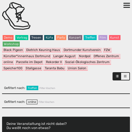
Demo
Vortrag
Tresen
KüFa
Party
Konzert
Treffen
Film
Kunst
Workshop
Black Pigeon
Dietrich Keuning Haus
Dortmunder Kunstverein
FZW
Künstler*innenhaus Dortmund
Langer August
Nordpol
Offenes Zentrum
online
Parzelle im Depot
Rekorder II
Sozial-Ökologisches Zentrum
Speicher100
Stallgasse
Taranta Babu
Union Salon
Gefiltert nach:
Treffen
Filter löschen
Gefiltert nach:
online
Filter löschen
Deine Veranstaltung ist nicht dabei?
Du weißt noch von etwas?