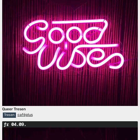
Queer Tresen
caféplus
Tresen
fr 04.09.