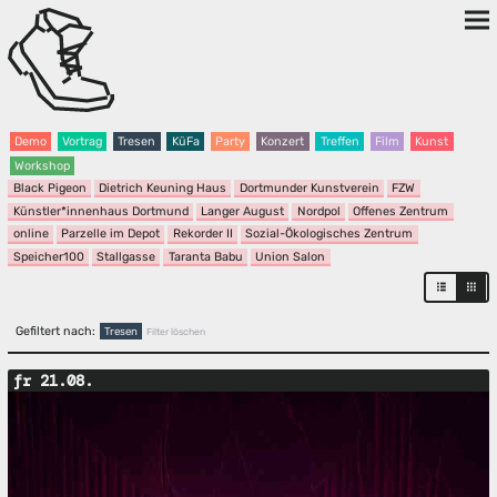
Demo
Vortrag
Tresen
KüFa
Party
Konzert
Treffen
Film
Kunst
Workshop
Black Pigeon
Dietrich Keuning Haus
Dortmunder Kunstverein
FZW
Künstler*innenhaus Dortmund
Langer August
Nordpol
Offenes Zentrum
online
Parzelle im Depot
Rekorder II
Sozial-Ökologisches Zentrum
Speicher100
Stallgasse
Taranta Babu
Union Salon
Gefiltert nach:
Tresen
Filter löschen
fr 21.08.