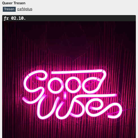
Queer Tresen
caféplus
Tresen
fr 02.10.