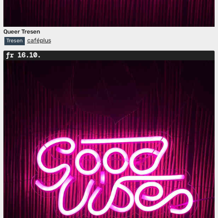
Queer Tresen
caféplus
Tresen
fr 16.10.