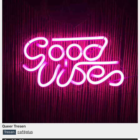
Queer Tresen
caféplus
Tresen