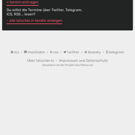
+ termin eintragen
Du willst die Termine über Twitter, Telegram,
ICS, RSS … lesen?
- alle latscher.in kanäle anzeigen
ics
•
mastodon
•
rss
•
twitter
•
bluesky
•
telegram
Über latscher.in
•
Impressum und Datenschutz
latscher.in ist ein Projekt des
Meme e.V.