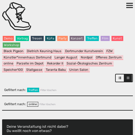
Demo
Vortrag
Tresen
KüFa
Party
Konzert
Treffen
Film
Kunst
Workshop
Black Pigeon
Dietrich Keuning Haus
Dortmunder Kunstverein
FZW
Künstler*innenhaus Dortmund
Langer August
Nordpol
Offenes Zentrum
online
Parzelle im Depot
Rekorder II
Sozial-Ökologisches Zentrum
Speicher100
Stallgasse
Taranta Babu
Union Salon
Gefiltert nach:
Treffen
Filter löschen
Gefiltert nach:
online
Filter löschen
Deine Veranstaltung ist nicht dabei?
Du weißt noch von etwas?