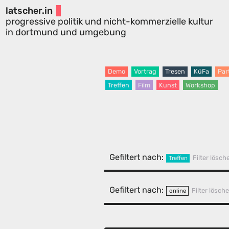
latscher.in
progressive politik und nicht-kommerzielle kultur
in dortmund und umgebung
Demo
Vortrag
Tresen
KüFa
Par
Treffen
Film
Kunst
Workshop
Gefiltert nach:
Filter lösch
Treffen
Gefiltert nach:
Filter lösch
online