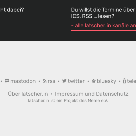
cht dabei?
Du willst die Termine über
ICS, RSS … lesen?
- alle latscher.in kanäle 
•
mastodon
•
rss
•
twitter
•
bluesky
•
tel
Über latscher.in
•
Impressum und Datenschutz
latscher.in ist ein Projekt des
Meme e.V.