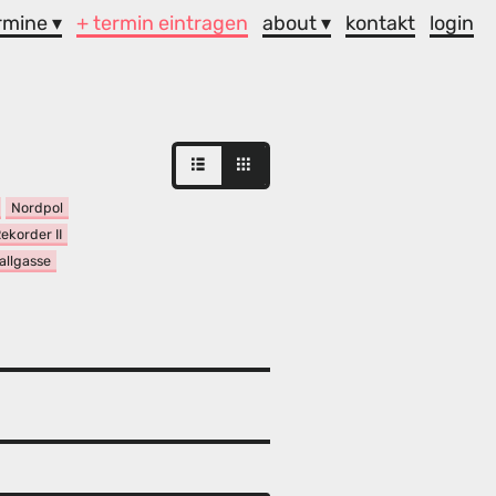
rmine ▾
+ termin eintragen
about ▾
kontakt
login
Nordpol
ekorder II
allgasse