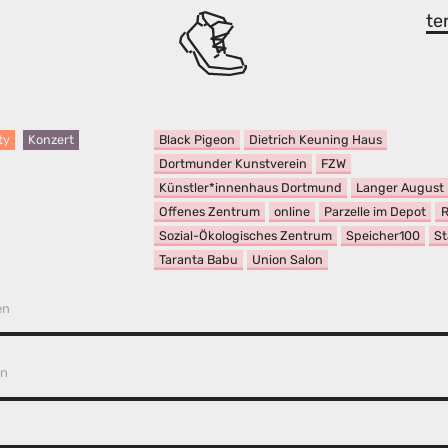
te
Black Pigeon
Dietrich Keuning Haus
ty
Konzert
Dortmunder Kunstverein
FZW
Künstler*innenhaus Dortmund
Langer August
Offenes Zentrum
online
Parzelle im Depot
R
Sozial-Ökologisches Zentrum
Speicher100
St
Taranta Babu
Union Salon
en
en