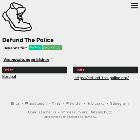
Defund The Police
Vortrag
Workshop
Bekannt für:
Veranstaltungen bisher:
4
Orte:
Links:
Nordpol
https://defund-the-police.org/
ics
•
mastodon
•
rss
•
twitter
•
bluesky
•
telegram
Über latscher.in
•
Impressum und Datenschutz
latscher.in ist ein Projekt des
Meme e.V.