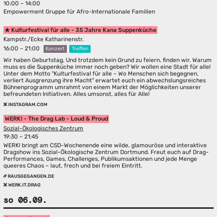
10:00 – 14:00
Empowerment Gruppe für Afro-Internationale Familien
Kulturfestival für alle - 35 Jahre Kana Suppenküche
Kampstr./Ecke Katharinenstr.
16:00 – 21:00
Konzert
Treffen
Wir haben Geburtstag, Und trotzdem kein Grund zu feiern, finden wir. Warum
muss es die Suppenküche immer noch geben? Wir wollen eine Stadt für alle!
Unter dem Motto "Kulturfestival für alle – Wo Menschen sich begegnen,
verliert Ausgrenzung ihre Macht" erwartet euch ein abwechslungsreiches
Bühnenprogramm umrahmt von einem Markt der Möglichkeiten unserer
befreundeten Initiativen. Alles umsonst, alles für Alle!
INSTAGRAM.COM
WERK! - The Drag Lab - Loud & Proud
Sozial-Ökologisches Zentrum
19:30 – 21:45
WERK! bringt am CSD-Wochenende eine wilde, glamouröse und interaktive
Dragshow ins Sozial-Ökologische Zentrum Dortmund. Freut euch auf Drag-
Performances, Games, Challenges, Publikumsaktionen und jede Menge
queeres Chaos – laut, frech und bei freiem Eintritt.
RAUSGEGANGEN.DE
WERK.IT.DRAG
so 06.09.