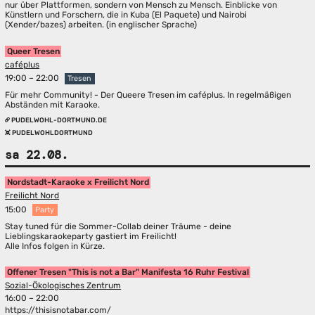
nur über Plattformen, sondern von Mensch zu Mensch. Einblicke von
Künstlern und Forschern, die in Kuba (El Paquete) und Nairobi
(Xender/bazes) arbeiten. (in englischer Sprache)
Queer Tresen
caféplus
19:00 – 22:00
Tresen
Für mehr Community! - Der Queere Tresen im caféplus. In regelmäßigen
Abständen mit Karaoke.
PUDELWOHL-DORTMUND.DE
PUDELWOHLDORTMUND
sa 22.08.
Nordstadt-Karaoke x Freilicht Nord
Freilicht Nord
15:00
Party
Stay tuned für die Sommer-Collab deiner Träume - deine
Lieblingskaraokeparty gastiert im Freilicht!
Alle Infos folgen in Kürze.
Offener Tresen "This is not a Bar" Manifesta 16 Ruhr Festival
Sozial-Ökologisches Zentrum
16:00 – 22:00
https://thisisnotabar.com/