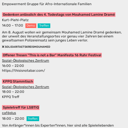
Empowerment Gruppe für Afro-Internationale Familien
Gedenken anlässlich des 4. Todestags von Mouhamed Lamine Dramé
Kurt-Piehl-Platz
14:00 – 17:00
Demo
Treffen
Am 8. August wollen wir gemeinsam Mouhamed Lamine Dramé gedenken,
der unweit des Veranstaltungsortes vor genau vier Jahren bei einem
gewaltsamen Polizeieinsatz sein junges Leben verlor.
SOLIDARITAETSKREISMOUHAMED
Offener Tresen "This is not a Bar" Manifesta 16 Ruhr Festival
Sozial-Ökologisches Zentrum
16:00 – 22:00
https://thisisnotabar.com/
KPPQ Stammtisch
Sozial-Ökologisches Zentrum
18:00 – 22:00
KPPQ Treff
Spieletreff für LSBTIQ
caféplus
18:00 – 22:00
Treffen
Von Anfänger*innen bis Experten*innen, hier sind alle Spieleliebenden