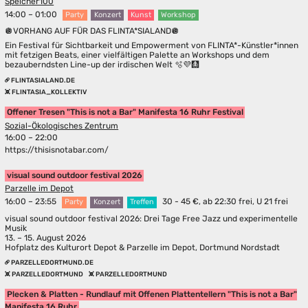
Speicher100
14:00 – 01:00
Party
Konzert
Kunst
Workshop
🪩VORHANG AUF FÜR DAS FLINTA*SIALAND🪩
Ein Festival für Sichtbarkeit und Empowerment von FLINTA*-Künstler*innen
mit fetzigen Beats, einer vielfältigen Palette an Workshops und dem
bezauberndsten Line-up der irdischen Welt 🫧💜🩻
FLINTASIALAND.DE
FLINTASIA_KOLLEKTIV
Offener Tresen "This is not a Bar" Manifesta 16 Ruhr Festival
Sozial-Ökologisches Zentrum
16:00 – 22:00
https://thisisnotabar.com/
visual sound outdoor festival 2026
Parzelle im Depot
16:00 – 23:55
30 - 45 €, ab 22:30 frei, U 21 frei
Party
Konzert
Treffen
visual sound outdoor festival 2026: Drei Tage Free Jazz und experimentelle
Musik
13. – 15. August 2026
Hofplatz des Kulturort Depot & Parzelle im Depot, Dortmund Nordstadt
PARZELLEDORTMUND.DE
PARZELLEDORTMUND
PARZELLEDORTMUND
Plecken & Platten - Rundlauf mit Offenen Plattentellern "This is not a Bar"
Manifesta 16 Ruhr