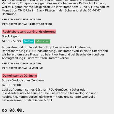
Vernetzung, Entspannung, gemeinsam Kuchen essen, Kaffee trinken und,
wer will, gemeinsame Tätigkeiten. Ab jetzt immer am 1. und 3. Mittwoch im
Monat von 13-16 Uhr im Black Pigeon in der Scharnhorststr. 50 44147
Dortmund.
HARTZCAFEDO.NOBLOGS.ORG
KOLEKTIVA.SOCIAL
HARTZ.CAFE.DO
Rechtsberatung zur Grundsicherung
Black Pigeon
14:00 – 16:00
Treffen
Workshop
Am ersten und dritten Mittwoch gibt es wieder die kostenlose
Rechtsberatung zur "Grundsicherung". Wie immer von 14 bis 16 Uhr stehen
wir bereit, um eure Fragen zu beantworten und bei Bescheiden und der
Antragstellung zu unterstützen. Kommt vorbei!
HARTZCAFEDO.NOBLOGS.ORG
KOLEKTIVA.SOCIAL
WEBLINK
Gemeinsames Gärtnern
Sozial-Ökologisches Zentrum
16:00 – 18:00
Lust auf gemeinsames Gärtnern? Ob Gemüse, Kräuter oder
insektenfreundliche Blumen - bei uns wächst alles ökologisch und
nachhaltig. Komm vorbei, gärtnere mit uns und schaffe wertvolle
Lebensräume für Wildbienen & Co.!
do 03.09.