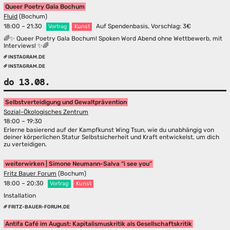
Queer Poetry Gala Bochum
Fluid
(Bochum)
18:00 – 21:30
Auf Spendenbasis, Vorschlag: 3€
Vortrag
Kunst
🌈✨ Queer Poetry Gala Bochum! Spoken Word Abend ohne Wettbewerb, mit
Interviews! ✨🌈
INSTAGRAM.DE
INSTAGRAM.DE
do 13.08.
Selbstverteidigung und Gewaltprävention
Sozial-Ökologisches Zentrum
18:00 – 19:30
Erlerne basierend auf der Kampfkunst Wing Tsun, wie du unabhängig von
deiner körperlichen Statur Selbstsicherheit und Kraft entwickelst, um dich
zu verteidigen.
weiterwirken | Simone Neumann-Salva “i see you”
Fritz Bauer Forum
(Bochum)
18:00 – 20:30
Vortrag
Kunst
Installation
FRITZ-BAUER-FORUM.DE
Antifa Café im August: Kapitalismuskritik als Gesellschaftskritik