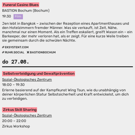
Funeral Casino Blues
BASTION Bochum (Bochum)
19:30
Film
Jen lebt in Bangkok – zwischen der Rezeption eines Apartmenthauses und
den Hotelzimmern fremder Männer. Was sie verkauft, ist Zeit, Nähe,
manchmal nur einen Moment. Als ein Treffen eskaliert, greift Wason ein – ein
Barkeeper, der mehr verloren hat, als er zeigt. Für eine kurze Weile treiben
sie gemeinsam durch die schwülen Nächte.
EKSYSTENT.COM
RUHR.SOCIAL
BASTIONBOCHUM
do 27.08.
Selbstverteidigung und Gewaltprävention
Sozial-Ökologisches Zentrum
18:00 – 19:30
Erlerne basierend auf der Kampfkunst Wing Tsun, wie du unabhängig von
deiner körperlichen Statur Selbstsicherheit und Kraft entwickelst, um dich
zu verteidigen.
Zirkus Skill Sharing
Sozial-Ökologisches Zentrum
20:00 – 22:00
Zirkus Workshop