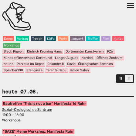
Demo
Vortrag
Tresen
KüFa
Party
Konzert
Treffen
Film
Kunst
Workshop
Black Pigeon
Dietrich Keuning Haus
Dortmunder Kunstverein
FZW
Künstler*innenhaus Dortmund
Langer August
Nordpol
Offenes Zentrum
online
Parzelle im Depot
Rekorder II
Sozial-Ökologisches Zentrum
Speicher100
Stallgasse
Taranta Babu
Union Salon
heute 07.08.
Bautreffen "This is not a bar" Manifesta 16 Ruhr
Sozial-Ökologisches Zentrum
11:00 – 16:00
Workshops
"BAZE" Meme Workshop, Manifesta Ruhr