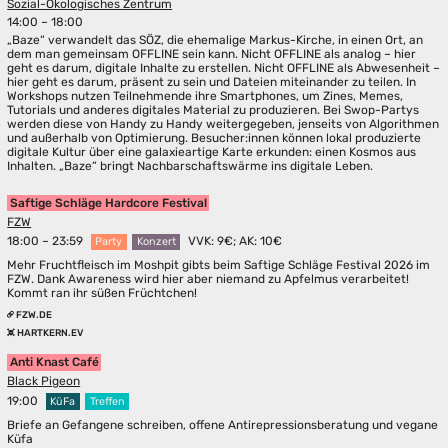
Sozial-Ökologisches Zentrum
14:00 – 18:00
„Baze“ verwandelt das SÖZ, die ehemalige Markus-Kirche, in einen Ort, an
dem man gemeinsam OFFLINE sein kann. Nicht OFFLINE als analog – hier
geht es darum, digitale Inhalte zu erstellen. Nicht OFFLINE als Abwesenheit –
hier geht es darum, präsent zu sein und Dateien miteinander zu teilen. In
Workshops nutzen Teilnehmende ihre Smartphones, um Zines, Memes,
Tutorials und anderes digitales Material zu produzieren. Bei Swop-Partys
werden diese von Handy zu Handy weitergegeben, jenseits von Algorithmen
und außerhalb von Optimierung. Besucher:innen können lokal produzierte
digitale Kultur über eine galaxieartige Karte erkunden: einen Kosmos aus
Inhalten. „Baze“ bringt Nachbarschaftswärme ins digitale Leben.
Saftige Schläge Hardcore Festival
FZW
18:00 – 23:59
VVK: 9€; AK: 10€
Party
Konzert
Mehr Fruchtfleisch im Moshpit gibts beim Saftige Schläge Festival 2026 im
FZW. Dank Awareness wird hier aber niemand zu Apfelmus verarbeitet!
Kommt ran ihr süßen Früchtchen!
FZW.DE
HARTKERN.EV
Anti Knast Café
Black Pigeon
19:00
KüFa
Treffen
Briefe an Gefangene schreiben, offene Antirepressionsberatung und vegane
Küfa