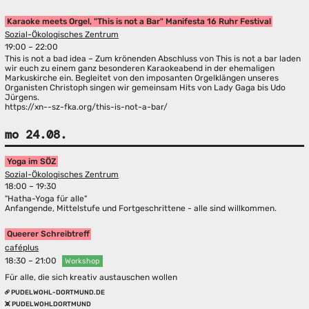
Karaoke meets Orgel, "This is not a Bar" Manifesta 16 Ruhr Festival
Sozial-Ökologisches Zentrum
19:00 – 22:00
This is not a bad idea – Zum krönenden Abschluss von This is not a bar laden
wir euch zu einem ganz besonderen Karaokeabend in der ehemaligen
Markuskirche ein. Begleitet von den imposanten Orgelklängen unseres
Organisten Christoph singen wir gemeinsam Hits von Lady Gaga bis Udo
Jürgens.
https://xn--sz-fka.org/this-is-not-a-bar/
mo 24.08.
Yoga im SÖZ
Sozial-Ökologisches Zentrum
18:00 – 19:30
"Hatha-Yoga für alle"
Anfangende, Mittelstufe und Fortgeschrittene - alle sind willkommen.
Queerer Schreibtreff
caféplus
18:30 – 21:00
Workshop
Für alle, die sich kreativ austauschen wollen
PUDELWOHL-DORTMUND.DE
PUDELWOHLDORTMUND