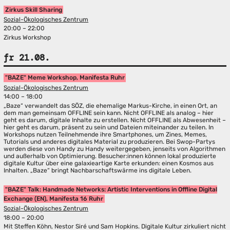
Zirkus Skill Sharing
Sozial-Ökologisches Zentrum
20:00 – 22:00
Zirkus Workshop
fr 21.08.
"BAZE" Meme Workshop, Manifesta Ruhr
Sozial-Ökologisches Zentrum
14:00 – 18:00
„Baze“ verwandelt das SÖZ, die ehemalige Markus-Kirche, in einen Ort, an
dem man gemeinsam OFFLINE sein kann. Nicht OFFLINE als analog – hier
geht es darum, digitale Inhalte zu erstellen. Nicht OFFLINE als Abwesenheit –
hier geht es darum, präsent zu sein und Dateien miteinander zu teilen. In
Workshops nutzen Teilnehmende ihre Smartphones, um Zines, Memes,
Tutorials und anderes digitales Material zu produzieren. Bei Swop-Partys
werden diese von Handy zu Handy weitergegeben, jenseits von Algorithmen
und außerhalb von Optimierung. Besucher:innen können lokal produzierte
digitale Kultur über eine galaxieartige Karte erkunden: einen Kosmos aus
Inhalten. „Baze“ bringt Nachbarschaftswärme ins digitale Leben.
"BAZE" Talk: Handmade Networks: Artistic Interventions in Offline Digital
Exchange (EN), Manifesta 16 Ruhr
Sozial-Ökologisches Zentrum
18:00 – 20:00
Mit Steffen Köhn, Nestor Siré und Sam Hopkins. Digitale Kultur zirkuliert nicht