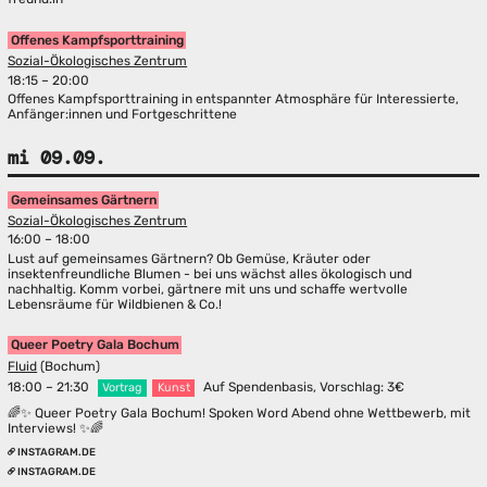
Offenes Kampfsporttraining
Sozial-Ökologisches Zentrum
18:15 – 20:00
Offenes Kampfsporttraining in entspannter Atmosphäre für Interessierte,
Anfänger:innen und Fortgeschrittene
mi 09.09.
Gemeinsames Gärtnern
Sozial-Ökologisches Zentrum
16:00 – 18:00
Lust auf gemeinsames Gärtnern? Ob Gemüse, Kräuter oder
insektenfreundliche Blumen - bei uns wächst alles ökologisch und
nachhaltig. Komm vorbei, gärtnere mit uns und schaffe wertvolle
Lebensräume für Wildbienen & Co.!
Queer Poetry Gala Bochum
Fluid
(Bochum)
18:00 – 21:30
Auf Spendenbasis, Vorschlag: 3€
Vortrag
Kunst
🌈✨ Queer Poetry Gala Bochum! Spoken Word Abend ohne Wettbewerb, mit
Interviews! ✨🌈
INSTAGRAM.DE
INSTAGRAM.DE