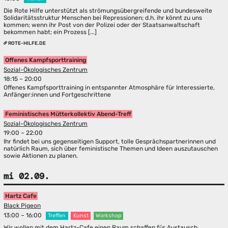
Die Rote Hilfe unterstützt als strömungsübergreifende und bundesweite
Solidaritätsstruktur Menschen bei Repressionen; d.h. ihr könnt zu uns
kommen; wenn ihr Post von der Polizei oder der Staatsanwaltschaft
bekommen habt; ein Prozess [...]
ROTE-HILFE.DE
Offenes Kampfsporttraining
Sozial-Ökologisches Zentrum
18:15 – 20:00
Offenes Kampfsporttraining in entspannter Atmosphäre für Interessierte,
Anfänger:innen und Fortgeschrittene
Feministisches Mütterkollektiv Abend-Treff
Sozial-Ökologisches Zentrum
19:00 – 22:00
Ihr findet bei uns gegenseitigen Support, tolle Gesprächspartnerinnen und
natürlich Raum, sich über feministische Themen und Ideen auszutauschen
sowie Aktionen zu planen.
mi 02.09.
Hartz Cafe
Black Pigeon
13:00 – 16:00
Treffen
Kunst
Workshop
Wir wollen mit dem Hartz-Cafe einen Raum schaffen für Austausch,