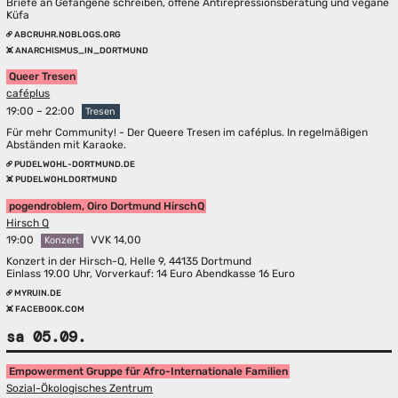
Briefe an Gefangene schreiben, offene Antirepressionsberatung und vegane
Küfa
ABCRUHR.NOBLOGS.ORG
ANARCHISMUS_IN_DORTMUND
Queer Tresen
caféplus
19:00 – 22:00
Tresen
Für mehr Community! - Der Queere Tresen im caféplus. In regelmäßigen
Abständen mit Karaoke.
PUDELWOHL-DORTMUND.DE
PUDELWOHLDORTMUND
pogendroblem, Oiro Dortmund HirschQ
Hirsch Q
19:00
VVK 14,00
Konzert
Konzert in der Hirsch-Q, Helle 9, 44135 Dortmund
Einlass 19.00 Uhr, Vorverkauf: 14 Euro Abendkasse 16 Euro
MYRUIN.DE
FACEBOOK.COM
sa 05.09.
Empowerment Gruppe für Afro-Internationale Familien
Sozial-Ökologisches Zentrum