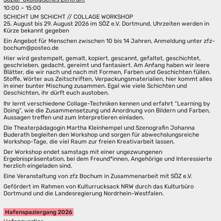
10:00 – 15:00
SCHICHT UM SCHICHT // COLLAGE WORKSHOP
25. August bis 29. August 2026 im SÖZ e.V. Dortmund, Uhrzeiten werden in
Kürze bekannt gegeben
Ein Angebot für Menschen zwischen 10 bis 14 Jahren, Anmeldung unter zfz-
bochum@posteo.de
Hier wird gestempelt, gemalt, kopiert, gescannt, gefaltet, geschichtet,
geschrieben, gedacht, gereimt und fantasiert. Am Anfang haben wir leere
Blätter, die wir nach und nach mit Formen, Farben und Geschichten füllen.
Stoffe, Wörter aus Zeitschriften, Verpackungsmaterialien, hier kommt alles
in einer bunter Mischung zusammen. Egal wie viele Schichten und
Geschichten, ihr dürft euch austoben.
Ihr lernt verschiedene Collage-Techniken kennen und erfahrt “Learning by
Doing”, wie die Zusammensetzung und Anordnung von Bildern und Farben,
Aussagen treffen und zum Interpretieren einladen.
Die Theaterpädagogin Martha Kleinhempel und Szenografin Johanna
Buderath begleiten den Workshop und sorgen für abwechslungsreiche
Workshop-Tage, die viel Raum zur freien Kreativarbeit lassen.
Der Workshop endet samstags mit einer ungezwungenen
Ergebnispräsentation, bei dem Freund*innen, Angehörige und Interessierte
herzlich eingeladen sind.
Eine Veranstaltung von zfz Bochum in Zusammenarbeit mit SÖZ e.V.
Gefördert im Rahmen von Kulturrucksack NRW durch das Kulturbüro
Dortmund und die Landesregierung Nordrhein-Westfalen.
Hafenspaziergang 2026