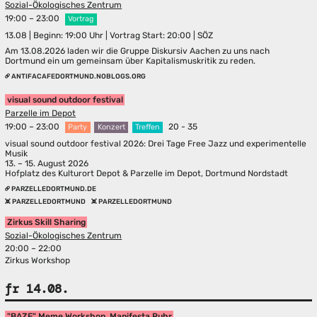
Sozial-Ökologisches Zentrum
19:00 – 23:00
Vortrag
13.08 | Beginn: 19:00 Uhr | Vortrag Start: 20:00 | SÖZ
Am 13.08.2026 laden wir die Gruppe Diskursiv Aachen zu uns nach
Dortmund ein um gemeinsam über Kapitalismuskritik zu reden.
ANTIFACAFEDORTMUND.NOBLOGS.ORG
visual sound outdoor festival
Parzelle im Depot
19:00 – 23:00
20 - 35
Party
Konzert
Treffen
visual sound outdoor festival 2026: Drei Tage Free Jazz und experimentelle
Musik
13. – 15. August 2026
Hofplatz des Kulturort Depot & Parzelle im Depot, Dortmund Nordstadt
PARZELLEDORTMUND.DE
PARZELLEDORTMUND
PARZELLEDORTMUND
Zirkus Skill Sharing
Sozial-Ökologisches Zentrum
20:00 – 22:00
Zirkus Workshop
fr 14.08.
"BAZE" Meme Workshop, Manifesta Ruhr