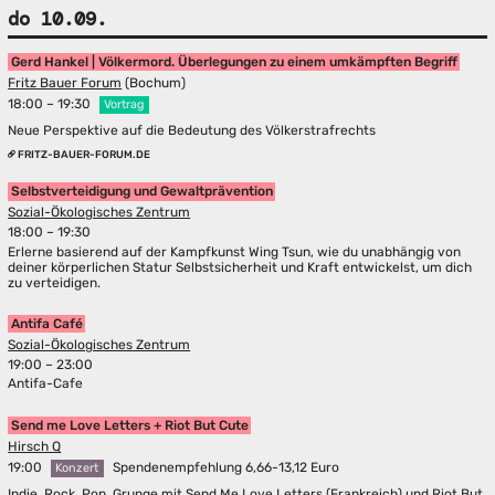
do 10.09.
Gerd Hankel | Völkermord. Überlegungen zu einem umkämpften Begriff
Fritz Bauer Forum
(Bochum)
18:00 – 19:30
Vortrag
Neue Perspektive auf die Bedeutung des Völkerstrafrechts
FRITZ-BAUER-FORUM.DE
Selbstverteidigung und Gewaltprävention
Sozial-Ökologisches Zentrum
18:00 – 19:30
Erlerne basierend auf der Kampfkunst Wing Tsun, wie du unabhängig von
deiner körperlichen Statur Selbstsicherheit und Kraft entwickelst, um dich
zu verteidigen.
Antifa Café
Sozial-Ökologisches Zentrum
19:00 – 23:00
Antifa-Cafe
Send me Love Letters + Riot But Cute
Hirsch Q
19:00
Spendenempfehlung 6,66-13,12 Euro
Konzert
Indie, Rock, Pop, Grunge mit Send Me Love Letters (Frankreich) und Riot But