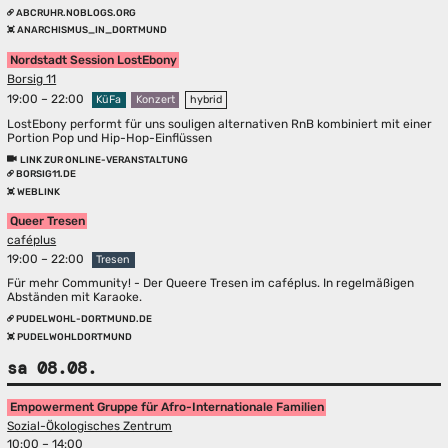
ABCRUHR.NOBLOGS.ORG
ANARCHISMUS_IN_DORTMUND
Nordstadt Session LostEbony
Borsig 11
19:00 – 22:00
KüFa
Konzert
hybrid
LostEbony performt für uns souligen alternativen RnB kombiniert mit einer
Portion Pop und Hip-Hop-Einflüssen
LINK ZUR ONLINE-VERANSTALTUNG
BORSIG11.DE
WEBLINK
Queer Tresen
caféplus
19:00 – 22:00
Tresen
Für mehr Community! - Der Queere Tresen im caféplus. In regelmäßigen
Abständen mit Karaoke.
PUDELWOHL-DORTMUND.DE
PUDELWOHLDORTMUND
sa 08.08.
Empowerment Gruppe für Afro-Internationale Familien
Sozial-Ökologisches Zentrum
10:00 – 14:00