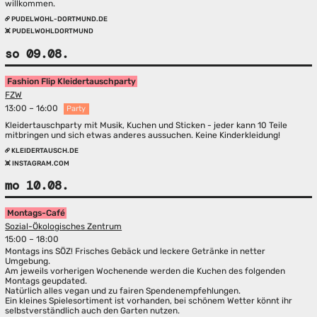
willkommen.
PUDELWOHL-DORTMUND.DE
PUDELWOHLDORTMUND
so 09.08.
Fashion Flip Kleidertauschparty
FZW
13:00 – 16:00
Party
Kleidertauschparty mit Musik, Kuchen und Sticken - jeder kann 10 Teile
mitbringen und sich etwas anderes aussuchen. Keine Kinderkleidung!
KLEIDERTAUSCH.DE
INSTAGRAM.COM
mo 10.08.
Montags-Café
Sozial-Ökologisches Zentrum
15:00 – 18:00
Montags ins SÖZ! Frisches Gebäck und leckere Getränke in netter
Umgebung.
Am jeweils vorherigen Wochenende werden die Kuchen des folgenden
Montags geupdated.
Natürlich alles vegan und zu fairen Spendenempfehlungen.
Ein kleines Spielesortiment ist vorhanden, bei schönem Wetter könnt ihr
selbstverständlich auch den Garten nutzen.