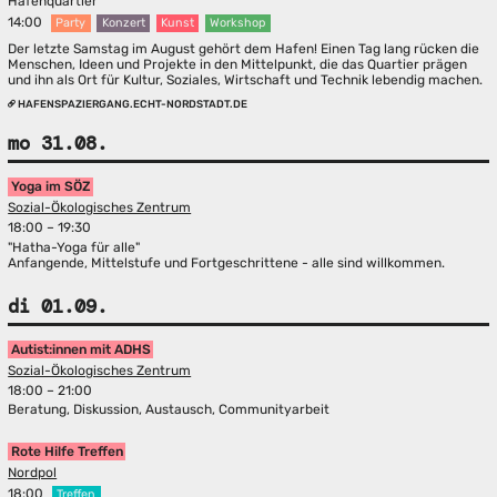
Hafenquartier
14:00
Party
Konzert
Kunst
Workshop
Der letzte Samstag im August gehört dem Hafen! Einen Tag lang rücken die
Menschen, Ideen und Projekte in den Mittelpunkt, die das Quartier prägen
und ihn als Ort für Kultur, Soziales, Wirtschaft und Technik lebendig machen.
HAFENSPAZIERGANG.ECHT-NORDSTADT.DE
mo 31.08.
Yoga im SÖZ
Sozial-Ökologisches Zentrum
18:00 – 19:30
"Hatha-Yoga für alle"
Anfangende, Mittelstufe und Fortgeschrittene - alle sind willkommen.
di 01.09.
Autist:innen mit ADHS
Sozial-Ökologisches Zentrum
18:00 – 21:00
Beratung, Diskussion, Austausch, Communityarbeit
Rote Hilfe Treffen
Nordpol
18:00
Treffen