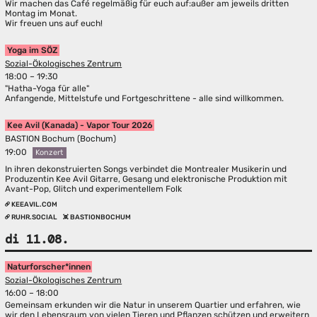
Wir machen das Café regelmäßig für euch auf:außer am jeweils dritten
Montag im Monat.
Wir freuen uns auf euch!
Yoga im SÖZ
Sozial-Ökologisches Zentrum
18:00 – 19:30
"Hatha-Yoga für alle"
Anfangende, Mittelstufe und Fortgeschrittene - alle sind willkommen.
Kee Avil (Kanada) - Vapor Tour 2026
BASTION Bochum (Bochum)
19:00
Konzert
In ihren dekonstruierten Songs verbindet die Montrealer Musikerin und
Produzentin Kee Avil Gitarre, Gesang und elektronische Produktion mit
Avant-Pop, Glitch und experimentellem Folk
KEEAVIL.COM
RUHR.SOCIAL
BASTIONBOCHUM
di 11.08.
Naturforscher*innen
Sozial-Ökologisches Zentrum
16:00 – 18:00
Gemeinsam erkunden wir die Natur in unserem Quartier und erfahren, wie
wir den Lebensraum von vielen Tieren und Pflanzen schützen und erweitern