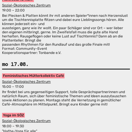
Sozial-Ökologisches Zentrum
19:00 – 22:00
Bei Plecken & Platten könnt ihr mit anderen Spieler*innen nach Herzenslust
um die Tischtennisplatte flitzen und dabei eure Lieblingssongs hören. Alle
können jederzeit ein- und
aussteigen, ganz wie ihr wollt. Ein paar Schläger sind vor Ort – wer lieber
den eigenen mitbringt, gerne. Im Zweifelsfall muss die gute alte Hand
herhalten. Rausgeflogen oder keine Lust auf Tischtennis? Dann ab an die
Plattenteller: Bringt die
passenden Rhythmen für den Rundlauf und das große Finale mit!
Format: Community-Event
Kooperationspartner: Tonbande e.V.
mo 17.08.
Feministisches Mütterkollektiv Café
Sozial-Ökologisches Zentrum
15:00 – 17:00
Ihr findet bei uns gegenseitigen Support, tolle Gesprächspartnerinnen und
natürlich Raum, sich über feministische Themen und Ideen auszutauschen
sowie Aktionen zu planen. Montags steht die Vernetzung in gemütlicher
Café-Atmosphäre im Mittelpunkt. Bringt eure Kinder gerne mit!
Yoga im SÖZ
Sozial-Ökologisches Zentrum
18:00 – 19:30
"Hatha-Yoga für alle"