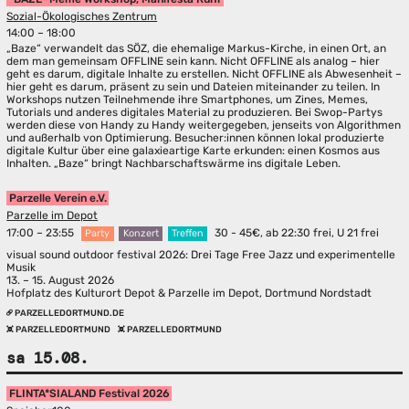
Sozial-Ökologisches Zentrum
14:00 – 18:00
„Baze“ verwandelt das SÖZ, die ehemalige Markus-Kirche, in einen Ort, an
dem man gemeinsam OFFLINE sein kann. Nicht OFFLINE als analog – hier
geht es darum, digitale Inhalte zu erstellen. Nicht OFFLINE als Abwesenheit –
hier geht es darum, präsent zu sein und Dateien miteinander zu teilen. In
Workshops nutzen Teilnehmende ihre Smartphones, um Zines, Memes,
Tutorials und anderes digitales Material zu produzieren. Bei Swop-Partys
werden diese von Handy zu Handy weitergegeben, jenseits von Algorithmen
und außerhalb von Optimierung. Besucher:innen können lokal produzierte
digitale Kultur über eine galaxieartige Karte erkunden: einen Kosmos aus
Inhalten. „Baze“ bringt Nachbarschaftswärme ins digitale Leben.
Parzelle Verein e.V.
Parzelle im Depot
17:00 – 23:55
30 - 45€, ab 22:30 frei, U 21 frei
Party
Konzert
Treffen
visual sound outdoor festival 2026: Drei Tage Free Jazz und experimentelle
Musik
13. – 15. August 2026
Hofplatz des Kulturort Depot & Parzelle im Depot, Dortmund Nordstadt
PARZELLEDORTMUND.DE
PARZELLEDORTMUND
PARZELLEDORTMUND
sa 15.08.
FLINTA*SIALAND Festival 2026