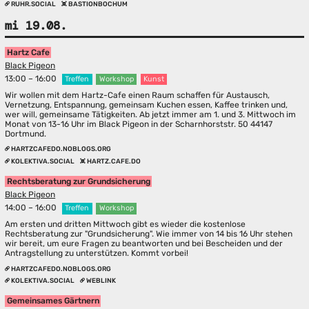
RUHR.SOCIAL
BASTIONBOCHUM
mi 19.08.
Hartz Cafe
Black Pigeon
13:00 – 16:00
Treffen
Workshop
Kunst
Wir wollen mit dem Hartz-Cafe einen Raum schaffen für Austausch,
Vernetzung, Entspannung, gemeinsam Kuchen essen, Kaffee trinken und,
wer will, gemeinsame Tätigkeiten. Ab jetzt immer am 1. und 3. Mittwoch im
Monat von 13-16 Uhr im Black Pigeon in der Scharnhorststr. 50 44147
Dortmund.
HARTZCAFEDO.NOBLOGS.ORG
KOLEKTIVA.SOCIAL
HARTZ.CAFE.DO
Rechtsberatung zur Grundsicherung
Black Pigeon
14:00 – 16:00
Treffen
Workshop
Am ersten und dritten Mittwoch gibt es wieder die kostenlose
Rechtsberatung zur "Grundsicherung". Wie immer von 14 bis 16 Uhr stehen
wir bereit, um eure Fragen zu beantworten und bei Bescheiden und der
Antragstellung zu unterstützen. Kommt vorbei!
HARTZCAFEDO.NOBLOGS.ORG
KOLEKTIVA.SOCIAL
WEBLINK
Gemeinsames Gärtnern