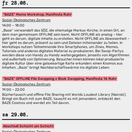
fr 28.08.
"BAZE" Meme Workshop, Manifesta Ruhr
Sozial-Ökologisches Zentrum
14:00 – 18:00
„Baze“ verwandelt das SÖZ, die ehemalige Markus-Kirche, in einen Ort, an
dem man gemeinsam OFFLINE sein kann. Nicht OFFLINE als analog – hier
geht es darum, digitale Inhalte zu erstellen. Nicht OFFLINE als Abwesenheit –
hier geht es darum, präsent zu sein und Dateien miteinander zu teilen. In
Workshops nutzen Teilnehmende ihre Smartphones, um Zines, Memes,
Tutorials und anderes digitales Material zu produzieren. Bei Swop-Partys
werden diese von Handy zu Handy weitergegeben, jenseits von Algorithmen
und außerhalb von Optimierung. Besucher:innen können lokal produzierte
digitale Kultur über eine galaxieartige Karte erkunden: einen Kosmos aus
Inhalten. „Baze“ bringt Nachbarschaftswärme ins digitale Leben.
"BAZE" OFFLINE File Swopping x Book Swopping, Manifesta 16 Ruhr
Sozial-Ökologisches Zentrum
19:00 – 22:00
Büchertausch und offline File Sharing mit Worlds Loudest Library (Nairobi).
Bringt ein Buch mit zum BAZE, tauscht es mit jemandem, entdeckt den
BAZE Cosmos und werdet ein Teil davon.
sa 29.08.
Abschluß Schicht um Schicht
Sozial-Ökologisches Zentrum