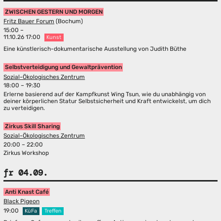
ZWISCHEN GESTERN UND MORGEN
Fritz Bauer Forum
(Bochum)
15:00 –
11.10.26 17:00
Kunst
Eine künstlerisch-dokumentarische Ausstellung von Judith Büthe
Selbstverteidigung und Gewaltprävention
Sozial-Ökologisches Zentrum
18:00 – 19:30
Erlerne basierend auf der Kampfkunst Wing Tsun, wie du unabhängig von
deiner körperlichen Statur Selbstsicherheit und Kraft entwickelst, um dich
zu verteidigen.
Zirkus Skill Sharing
Sozial-Ökologisches Zentrum
20:00 – 22:00
Zirkus Workshop
fr 04.09.
Anti Knast Café
Black Pigeon
19:00
KüFa
Treffen