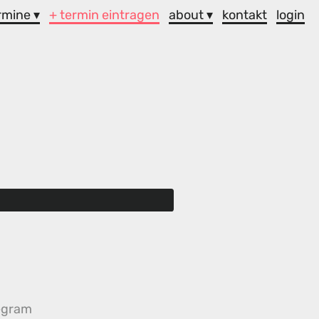
rmine ▾
+ termin eintragen
about ▾
kontakt
login
egram