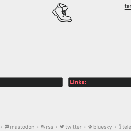
te
Links:
•
mastodon
•
rss
•
twitter
•
bluesky
•
tel