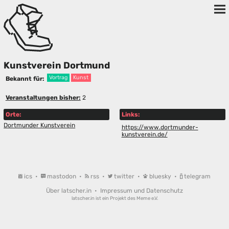
Kunstverein Dortmund
Vortrag
Kunst
Bekannt für:
Veranstaltungen bisher:
2
Orte:
Links:
Dortmunder Kunstverein
https://www.dortmunder-
kunstverein.de/
ics
•
mastodon
•
rss
•
twitter
•
bluesky
•
telegram
Über latscher.in
•
Impressum und Datenschutz
latscher.in ist ein Projekt des
Meme e.V.