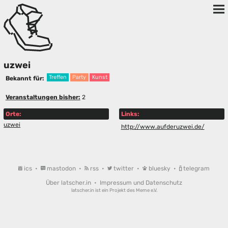
uzwei
Treffen
Party
Kunst
Bekannt für:
Veranstaltungen bisher:
2
Orte:
Links:
uzwei
http://www.aufderuzwei.de/
ics
•
mastodon
•
rss
•
twitter
•
bluesky
•
telegram
Über latscher.in
•
Impressum und Datenschutz
latscher.in ist ein Projekt des
Meme e.V.