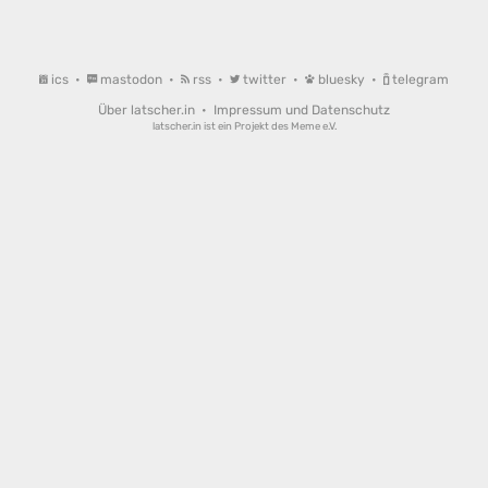
ics
•
mastodon
•
rss
•
twitter
•
bluesky
•
telegram
Über latscher.in
•
Impressum und Datenschutz
latscher.in ist ein Projekt des
Meme e.V.