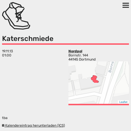
Katerschmiede
19.11.13
Nordpol
01:00
Bornstr. 144
44145 Dortmund
Leaflet
tba
Kalendereintrag herunterladen (ICS)