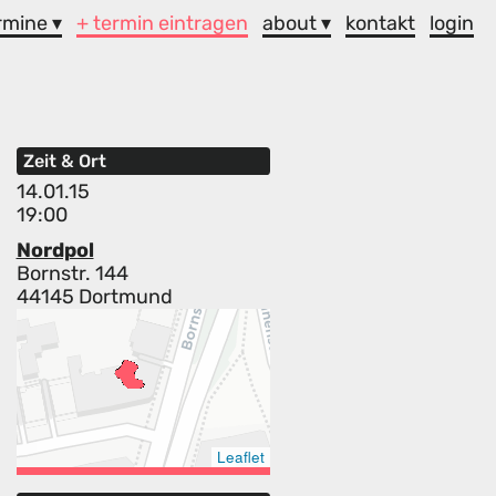
rmine ▾
+ termin eintragen
about ▾
kontakt
login
Zeit & Ort
14.01.15
19:00
Nordpol
Bornstr. 144
44145 Dortmund
Leaflet