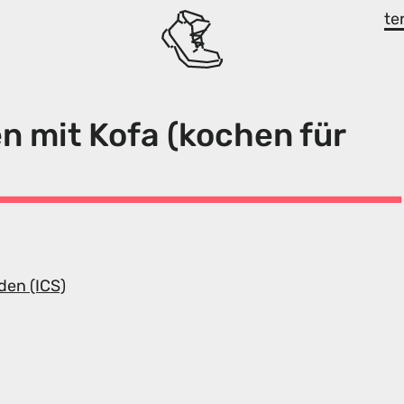
te
n mit Kofa (kochen für
den (ICS)