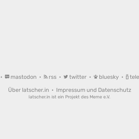
•
mastodon
•
rss
•
twitter
•
bluesky
•
tel
Über latscher.in
•
Impressum und Datenschutz
latscher.in ist ein Projekt des
Meme e.V.