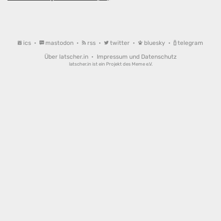
ics
•
mastodon
•
rss
•
twitter
•
bluesky
•
telegram
Über latscher.in
•
Impressum und Datenschutz
latscher.in ist ein Projekt des
Meme e.V.