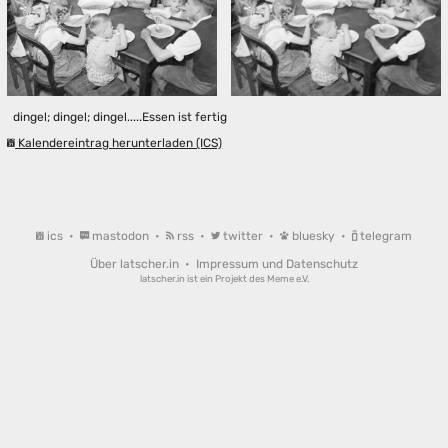
dingel; dingel; dingel.....Essen ist fertig
Kalendereintrag herunterladen (ICS)
ics
•
mastodon
•
rss
•
twitter
•
bluesky
•
telegram
Über latscher.in
•
Impressum und Datenschutz
latscher.in ist ein Projekt des
Meme e.V.