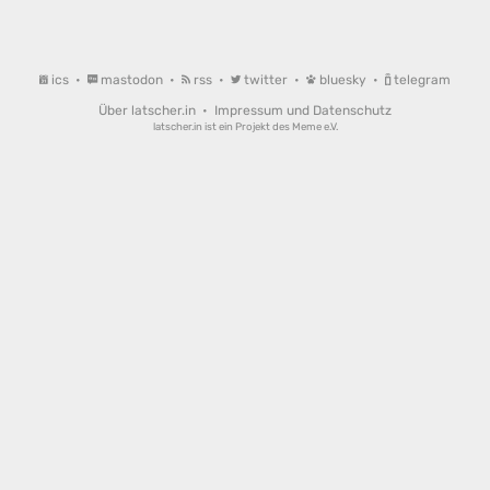
ics
•
mastodon
•
rss
•
twitter
•
bluesky
•
telegram
Über latscher.in
•
Impressum und Datenschutz
latscher.in ist ein Projekt des
Meme e.V.