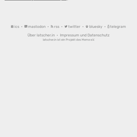
ics
•
mastodon
•
rss
•
twitter
•
bluesky
•
telegram
Über latscher.in
•
Impressum und Datenschutz
latscher.in ist ein Projekt des
Meme e.V.