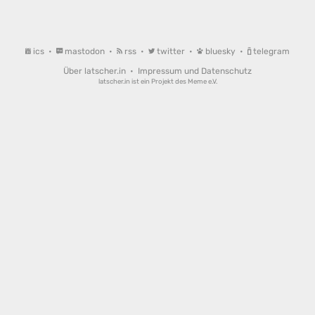
ics
•
mastodon
•
rss
•
twitter
•
bluesky
•
telegram
Über latscher.in
•
Impressum und Datenschutz
latscher.in ist ein Projekt des
Meme e.V.