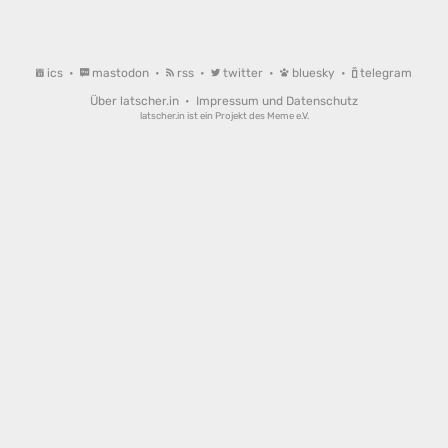
ics
•
mastodon
•
rss
•
twitter
•
bluesky
•
telegram
Über latscher.in
•
Impressum und Datenschutz
latscher.in ist ein Projekt des
Meme e.V.