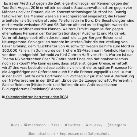
Es ist ein Wettlauf gegen die Zeit; eigentlich sogar ein Rennen gegen den
Tod: Seit August 2016 ermitteln deutsche Staatsanwaltschaften gegen vier
Männer und vier Frauen; die im Konzentrationslager Stutthof bei Danzig
tätig waren. Die Männer waren als Wachpersonal eingesetzt; die Frauen
arbeiteten als Schreibkraft oder Telefonistin im Büro. Die Beschuldigten sind
mittlerweile zwischen 89 und 98 Jahren alt; und es ist fraglich; wann die
Prozesse eröffnet werden können. Weitere Ermittlungen laufen gegen
ehemaliges Personal der Konzentrationslager Auschwitz und Majdanek;
Vorermittlungen betreffen derzeit auch die Lager Bergen-Belsen und
Neuengamme. Schlagzeilen machte im letzten Jahr die Verurteilung von
Oskar Gröning; dem “Buchhalter von Auschwitz” wegen Beihilfe zum Mord in
300.000 Fällen. Im Juni wurde der frühere SS-Wachmann Reinhold Hanning
vor dem Landgericht Detmold zu fünf Jahren Haft verurteilt. Warum ist das
Thema NS-Verbrechen über 70 Jahre nach Ende des Nationalsozialismus
noch so aktuell? Wie kann es sein; dass jetzt erst; gegen Greise; ermittelt
wird? Und was bedeuten diese späten; vielleicht viel zu späten Prozesse für
die Angehörigen der Opfer; aber auch für die Erinnerungspolitik und -kultur
in der BRD? antifa café Dortmund Ein Vortrag zur juristischen Aufarbeitung
der NS-Verbrechen in der BRD am „Ende der Zeitzeugenschaft“. Referentin:
Sabine Reimann (Historikerin und Referentin des Antirassistischen
Bildungsforums Rheinland)“ &nbsp
Kalendereintrag herunterladen (ICS)
ics
•
mastodon
•
rss
•
twitter
•
bluesky
•
telegram
Über latscher.in
•
Impressum und Datenschutz