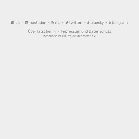
ics
•
mastodon
•
rss
•
twitter
•
bluesky
•
telegram
Über latscher.in
•
Impressum und Datenschutz
latscher.in ist ein Projekt des
Meme e.V.