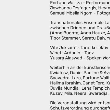
Fortune Walitza - Performan
Jowhanna Tesfagergis, Heym
Samuel Mbella Ngom - Fotog
Transnationales Ensemble Lab
zwischen Drinnen und Drauße
(Anna Buchta, Anna Hauke, Ab
Tibor Stemmer, Seratu Bah, Y
Vité Joksaité - Tarot kollektiv
Winett Ardouin - Tanz
Yussra Alaswad - Spoken Wo
Weiterhin an der künstlerisch
Kwiatosz, Daniel Pauline & A
Saavedra-Lara, Fortune Walit
Halima Ibrahim, Janet Toro, 
Juvlja Mundial, Lena Tempich,
Kuzey, Mila, Neera, Swaradja
Die Veranstaltung wird ents
Schutzverordnung durchgeführ