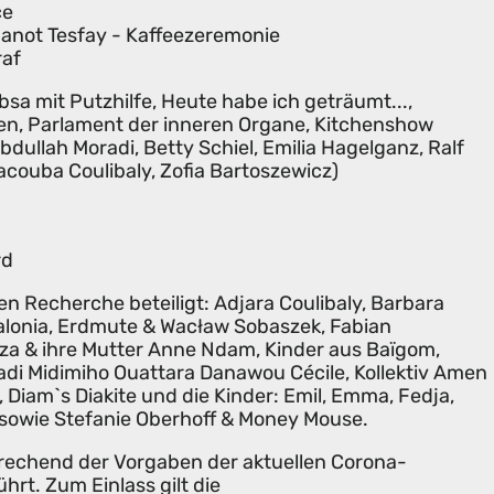
ce
anot Tesfay - Kaffeezeremonie
raf
sa mit Putzhilfe, Heute habe ich geträumt...,
n, Parlament der inneren Organe, Kitchenshow
dullah Moradi, Betty Schiel, Emilia Hagelganz, Ralf
acouba Coulibaly, Zofia Bartoszewicz)
rd
en Recherche beteiligt: Adjara Coulibaly, Barbara
valonia, Erdmute & Wacław Sobaszek, Fabian
za & ihre Mutter Anne Ndam, Kinder aus Baïgom,
Kadi Midimiho Ouattara Danawou Cécile, Kollektiv Amen
 Diam`s Diakite und die Kinder: Emil, Emma, Fedja,
, sowie Stefanie Oberhoff & Money Mouse.
prechend der Vorgaben der aktuellen Corona-
t. Zum Einlass gilt die