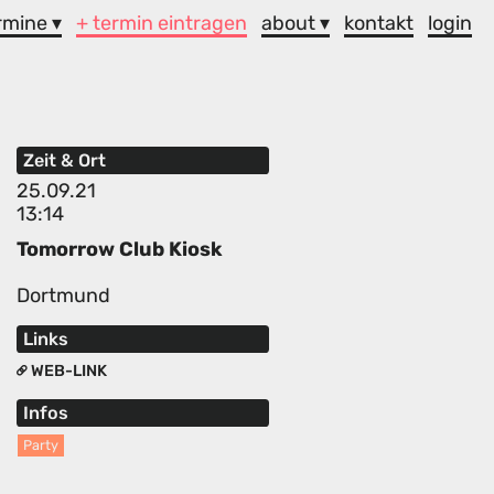
rmine ▾
+ termin eintragen
about ▾
kontakt
login
Zeit & Ort
25.09.21
13:14
Tomorrow Club Kiosk
Dortmund
Links
WEB-LINK
Infos
Party