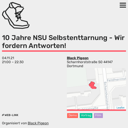
10 Jahre NSU Selbstenttarnung - Wir
fordern Antworten!
04.11.21
Black Pigeon
21:00 – 22:30
Scharnhorststraße 50 44147
Dortmund
Leaflet
WEB-LINK
Demo
Vortrag
Film
Organisiert von
Black Pigeon