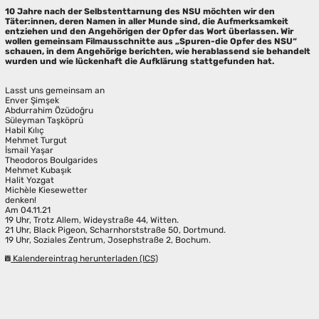
10 Jahre nach der Selbstenttarnung des NSU möchten wir den
Täter:innen, deren Namen in aller Munde sind, die Aufmerksamkeit
entziehen und den Angehörigen der Opfer das Wort überlassen. Wir
wollen gemeinsam Filmausschnitte aus „Spuren-die Opfer des NSU“
schauen, in dem Angehörige berichten, wie herablassend sie behandelt
wurden und wie lückenhaft die Aufklärung stattgefunden hat.
Lasst uns gemeinsam an
Enver Şimşek
Abdurrahim Özüdoğru
Süleyman Taşköprü
Habil Kılıç
Mehmet Turgut
İsmail Yaşar
Theodoros Boulgarides
Mehmet Kubaşık
Halit Yozgat
Michèle Kiesewetter
denken!
Am 04.11.21
19 Uhr, Trotz Allem, Wideystraße 44, Witten.
21 Uhr, Black Pigeon, Scharnhorststraße 50, Dortmund.
19 Uhr, Soziales Zentrum, Josephstraße 2, Bochum.
Kalendereintrag herunterladen (ICS)