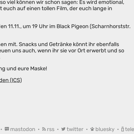
 so viel können wir schon sagen: Es wird emotional,
 euch auf einen tollen Film, der euch lange in
n 11.11., um 19 Uhr im Black Pigeon (Scharnhorststr.
en mit. Snacks und Getränke könnt ihr ebenfalls
euen uns auch, wenn ihr sie vor Ort erwerbt und so
.
ung und eure Maske!
den (ICS)
•
mastodon
•
rss
•
twitter
•
bluesky
•
tel