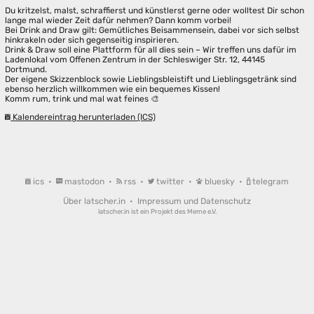
Du kritzelst, malst, schraffierst und künstlerst gerne oder wolltest Dir schon
lange mal wieder Zeit dafür nehmen? Dann komm vorbei!
Bei Drink and Draw gilt: Gemütliches Beisammensein, dabei vor sich selbst
hinkrakeln oder sich gegenseitig inspirieren.
Drink & Draw soll eine Plattform für all dies sein – Wir treffen uns dafür im
Ladenlokal vom Offenen Zentrum in der Schleswiger Str. 12, 44145
Dortmund.
Der eigene Skizzenblock sowie Lieblingsbleistift und Lieblingsgetränk sind
ebenso herzlich willkommen wie ein bequemes Kissen!
Komm rum, trink und mal wat feines 🎨
Kalendereintrag herunterladen (ICS)
ics
•
mastodon
•
rss
•
twitter
•
bluesky
•
telegram
Über latscher.in
•
Impressum und Datenschutz
latscher.in ist ein Projekt des
Meme e.V.