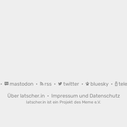
•
mastodon
•
rss
•
twitter
•
bluesky
•
tel
Über latscher.in
•
Impressum und Datenschutz
latscher.in ist ein Projekt des
Meme e.V.