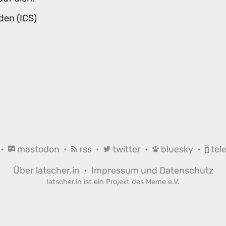
den (ICS)
•
mastodon
•
rss
•
twitter
•
bluesky
•
tel
Über latscher.in
•
Impressum und Datenschutz
latscher.in ist ein Projekt des
Meme e.V.