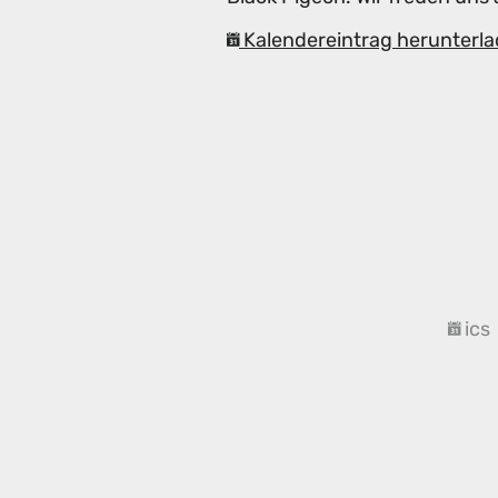
Kalendereintrag herunterla
ics