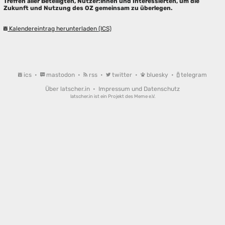
Treffen aller Beteiligten, Nutzer:innen und Interessierten, um die
Zukunft und Nutzung des OZ gemeinsam zu überlegen.
Kalendereintrag herunterladen (ICS)
ics
•
mastodon
•
rss
•
twitter
•
bluesky
•
telegram
Über latscher.in
•
Impressum und Datenschutz
latscher.in ist ein Projekt des
Meme e.V.