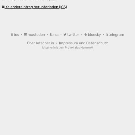
Kalendereintrag herunterladen (ICS)
ics
•
mastodon
•
rss
•
twitter
•
bluesky
•
telegram
Über latscher.in
•
Impressum und Datenschutz
latscher.in ist ein Projekt des
Meme e.V.