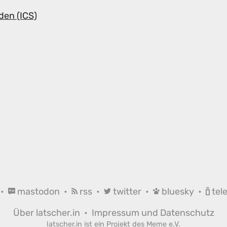
den (ICS)
•
mastodon
•
rss
•
twitter
•
bluesky
•
tel
Über latscher.in
•
Impressum und Datenschutz
latscher.in ist ein Projekt des
Meme e.V.