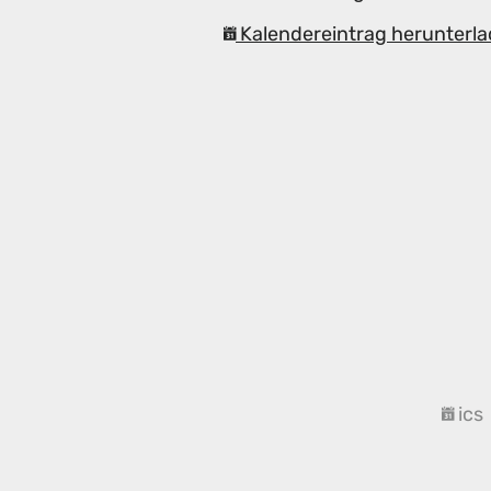
Kalendereintrag herunterla
ics