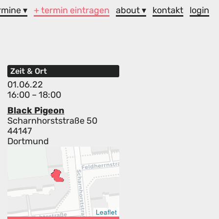
rmine ▾
+ termin eintragen
about ▾
kontakt
login
Zeit & Ort
01.06.22
16:00 – 18:00
Black Pigeon
Scharnhorststraße 50
44147
Dortmund
Leaflet