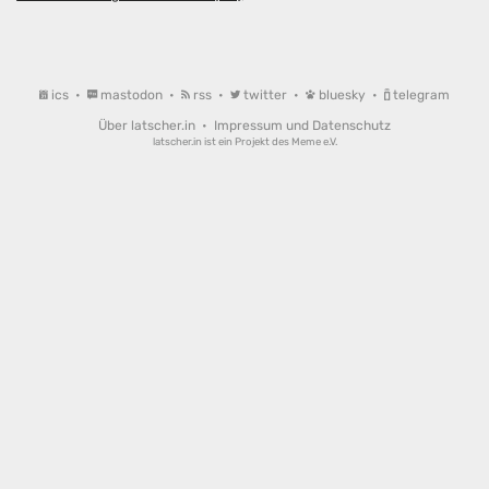
ics
•
mastodon
•
rss
•
twitter
•
bluesky
•
telegram
Über latscher.in
•
Impressum und Datenschutz
latscher.in ist ein Projekt des
Meme e.V.