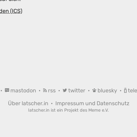
den (ICS)
•
mastodon
•
rss
•
twitter
•
bluesky
•
tel
Über latscher.in
•
Impressum und Datenschutz
latscher.in ist ein Projekt des
Meme e.V.