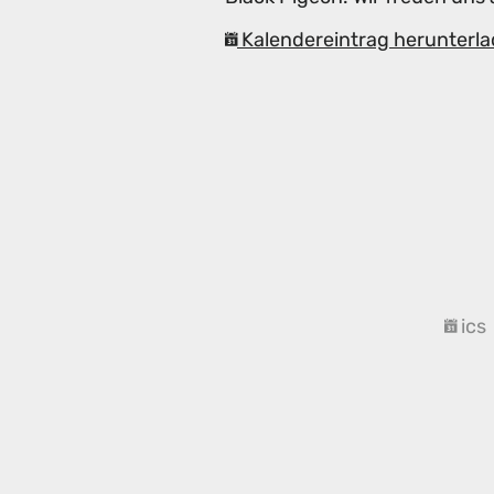
Kalendereintrag herunterla
ics