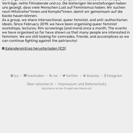
Vorträge, nette Filmabende und co. Die bisherigen Veranstaltungen haben
uns gezeigt, dass viele Menschen Lust auf Feminismus haben. Wir suchen
noch Mitstreiter*innen und Kompliz*innen, damit wir gemeinsam auf die
Kacke hauen können.
As a group, we share intersectional, queer feminist, and anti-authoritarian
ideals. Since February 2019, we have been organising queer feminist
workshops, lectures, film screenings (and more) once a month. The events
we have organised so far have shown us that many people are interested in
feminism. We are still looking for comrades, friends, and accomplices so we
can continue fighting against the patriarchy!
Kalendereintrag herunterladen (ICS)
ics
•
mastodon
•
rss
•
twitter
•
bluesky
•
telegram
Über latscher.in
•
Impressum und Datenschutz
latscher.in ist ein Projekt des
Meme e.V.