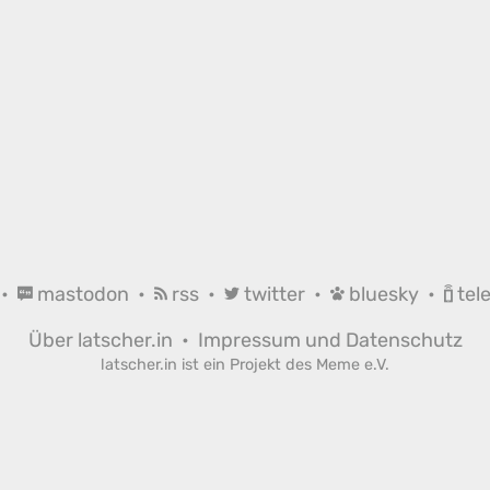
•
mastodon
•
rss
•
twitter
•
bluesky
•
tel
Über latscher.in
•
Impressum und Datenschutz
latscher.in ist ein Projekt des
Meme e.V.