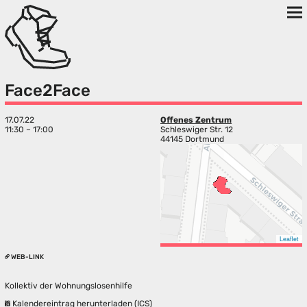
Face2Face
17.07.22
Offenes Zentrum
11:30 – 17:00
Schleswiger Str. 12
44145 Dortmund
Leaflet
WEB-LINK
Kollektiv der Wohnungslosenhilfe
Kalendereintrag herunterladen (ICS)