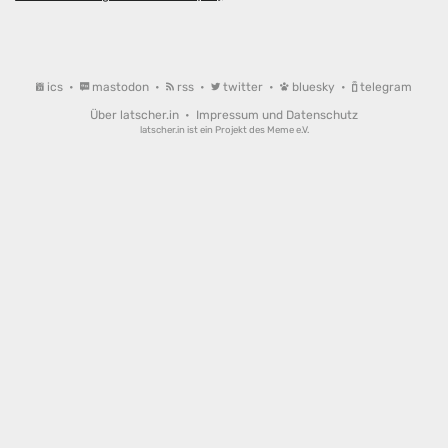
ics
•
mastodon
•
rss
•
twitter
•
bluesky
•
telegram
Über latscher.in
•
Impressum und Datenschutz
latscher.in ist ein Projekt des
Meme e.V.