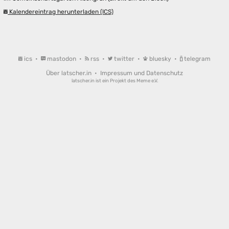
Kalendereintrag herunterladen (ICS)
ics
•
mastodon
•
rss
•
twitter
•
bluesky
•
telegram
Über latscher.in
•
Impressum und Datenschutz
latscher.in ist ein Projekt des
Meme e.V.