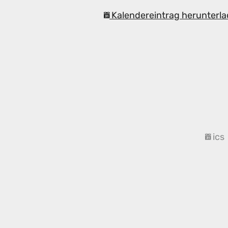
Kalendereintrag herunterla
ics