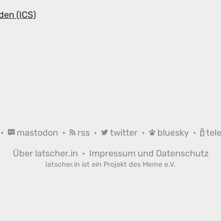
den (ICS)
•
mastodon
•
rss
•
twitter
•
bluesky
•
tel
Über latscher.in
•
Impressum und Datenschutz
latscher.in ist ein Projekt des
Meme e.V.