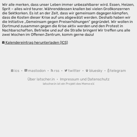
Wir alle merken, dass unser Leben immer unbezahlbarer wird. Essen, Heizen,
Sprit – alles wird teurer. Währenddessen knallen bei vielen Großkonzernen
die Sektkorken. Es ist an der Zeit, dass wir gemeinsam dagegen kämpfen,
dass die Kosten dieser Krise auf uns abgewälzt werden. Deshalb haben wir
die Initiative „Gemeinsam gegen Preiserhöhungen“ gegründet. Wir wollen in
Dortmund zusammen gegen die Krise aktiv werden und den Protest in
Nachbarschaften, Betriebe und auf die Straße bringen! Wir treffen uns alle
zwei Wochen im Offenen Zentrum, komm gerne dazu!
Kalendereintrag herunterladen (ICS)
ics
•
mastodon
•
rss
•
twitter
•
bluesky
•
telegram
Über latscher.in
•
Impressum und Datenschutz
latscher.in ist ein Projekt des
Meme e.V.