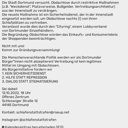
Die Stadt Dortmund versucht, Obdachlose durch restriktive Maßnahmen
(z.B. "Weckdienst", Platzverweise, Bußgelder, Vertreibungsarchitektur)
aus der Innenstadt zu verdrängen.
Die neuste Maßnahme ist ein Sicherheitsdienst, der in der Innenstadt
eingesetzt werden soll, um Obdachlose nachts (!) von ihren
Schlafplätzen zu vertreiben.
Veranlasst wurde dies durch den "Cityring", einem Lobbyverband
von Dortmunder Einzelhändlern.
Die Begründung: Obdachlose würden das Einkaufs- und Konsumerlebnis
der Shoppenden beeinträchtigen.
Nicht mit uns!
Komm zur Gründungsversammlung!
Die Menschenverachtende Politik werden wir als Dortmunder
Bürger*innen nicht akzeptieren! Vertreibung ist kein legitimes
Mittel im Umgang mit Obdachlosen.
Als Bürgerinitiative fordern wir
1. KEIN SICHERHEITSDIENST
2. HILFE STATT REPRESSION
3. DIALOG STATT STIGMATISIERUNG
Sei dabei!
12.10.2022, 18 Uhr
Offenes Zentrum
Schleswiger Straße 12
44145 Dortmund
Kontakt: schlafenstattstrafen@riseup.net
Instagram @schlafenstattstrafen
Kalendereintrag herunterladen (ICS)