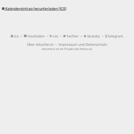
Kalendereintrag herunterladen (ICS)
ics
•
mastodon
•
rss
•
twitter
•
bluesky
•
telegram
Über latscher.in
•
Impressum und Datenschutz
latscher.in ist ein Projekt des
Meme e.V.