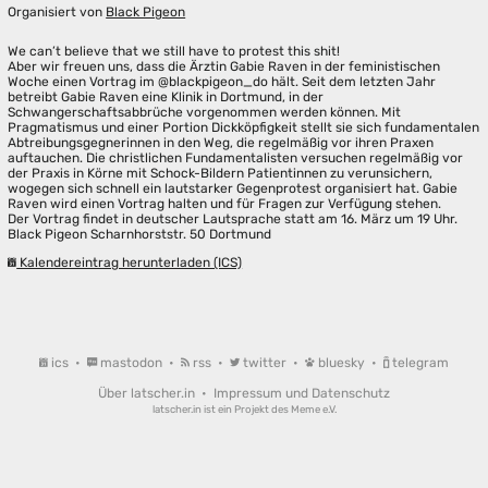
Organisiert von
Black Pigeon
We can’t believe that we still have to protest this shit!
Aber wir freuen uns, dass die Ärztin Gabie Raven in der feministischen
Woche einen Vortrag im @blackpigeon_do hält. Seit dem letzten Jahr
betreibt Gabie Raven eine Klinik in Dortmund, in der
Schwangerschaftsabbrüche vorgenommen werden können. Mit
Pragmatismus und einer Portion Dickköpfigkeit stellt sie sich fundamentalen
Abtreibungsgegnerinnen in den Weg, die regelmäßig vor ihren Praxen
auftauchen. Die christlichen Fundamentalisten versuchen regelmäßig vor
der Praxis in Körne mit Schock-Bildern Patientinnen zu verunsichern,
wogegen sich schnell ein lautstarker Gegenprotest organisiert hat. Gabie
Raven wird einen Vortrag halten und für Fragen zur Verfügung stehen.
Der Vortrag findet in deutscher Lautsprache statt am 16. März um 19 Uhr.
Black Pigeon Scharnhorststr. 50 Dortmund
Kalendereintrag herunterladen (ICS)
ics
•
mastodon
•
rss
•
twitter
•
bluesky
•
telegram
Über latscher.in
•
Impressum und Datenschutz
latscher.in ist ein Projekt des
Meme e.V.