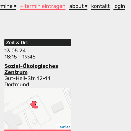
rmine ▾
+ termin eintragen
about ▾
kontakt
login
Zeit & Ort
13.05.24
18:15 – 19:45
Sozial-Ökologisches
Zentrum
Gut-Heil-Str. 12-14
Dortmund
Leaflet