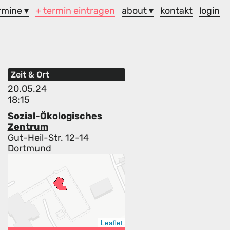
rmine ▾
+ termin eintragen
about ▾
kontakt
login
Zeit & Ort
20.05.24
18:15
Sozial-Ökologisches
Zentrum
Gut-Heil-Str. 12-14
Dortmund
Leaflet