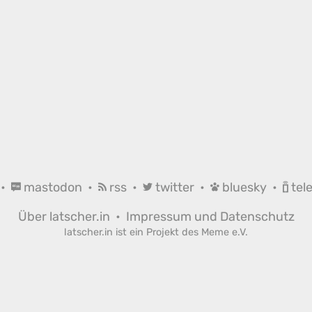
•
mastodon
•
rss
•
twitter
•
bluesky
•
tel
Über latscher.in
•
Impressum und Datenschutz
latscher.in ist ein Projekt des
Meme e.V.