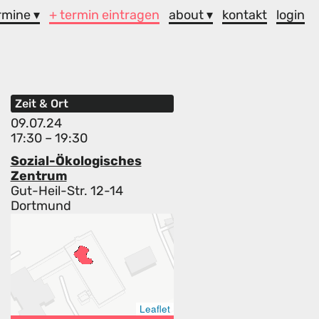
rmine ▾
+ termin eintragen
about ▾
kontakt
login
Zeit & Ort
09.07.24
17:30 – 19:30
Sozial-Ökologisches
Zentrum
Gut-Heil-Str. 12-14
Dortmund
Leaflet