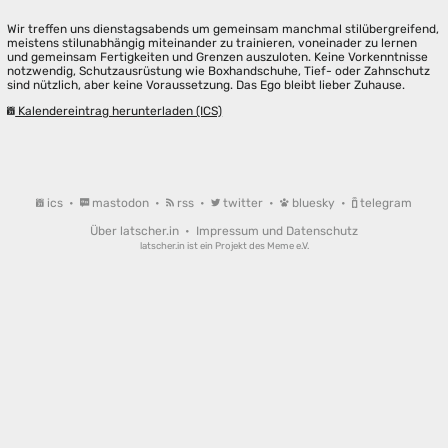
Wir treffen uns dienstagsabends um gemeinsam manchmal stilübergreifend,
meistens stilunabhängig miteinander zu trainieren, voneinader zu lernen
und gemeinsam Fertigkeiten und Grenzen auszuloten. Keine Vorkenntnisse
notzwendig, Schutzausrüstung wie Boxhandschuhe, Tief- oder Zahnschutz
sind nützlich, aber keine Voraussetzung. Das Ego bleibt lieber Zuhause.
Kalendereintrag herunterladen (ICS)
ics
•
mastodon
•
rss
•
twitter
•
bluesky
•
telegram
Über latscher.in
•
Impressum und Datenschutz
latscher.in ist ein Projekt des
Meme e.V.