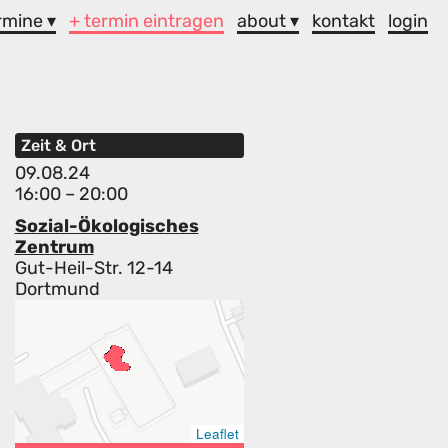
rmine ▾
+ termin eintragen
about ▾
kontakt
login
Zeit & Ort
09.08.24
16:00 – 20:00
Sozial-Ökologisches
Zentrum
Gut-Heil-Str. 12-14
Dortmund
Leaflet