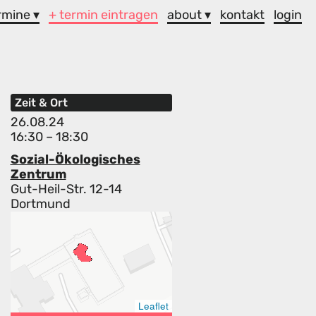
rmine ▾
+ termin eintragen
about ▾
kontakt
login
Zeit & Ort
26.08.24
16:30 – 18:30
Sozial-Ökologisches
Zentrum
Gut-Heil-Str. 12-14
Dortmund
Leaflet