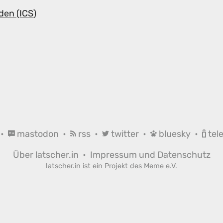
den (ICS)
•
mastodon
•
rss
•
twitter
•
bluesky
•
tel
Über latscher.in
•
Impressum und Datenschutz
latscher.in ist ein Projekt des
Meme e.V.