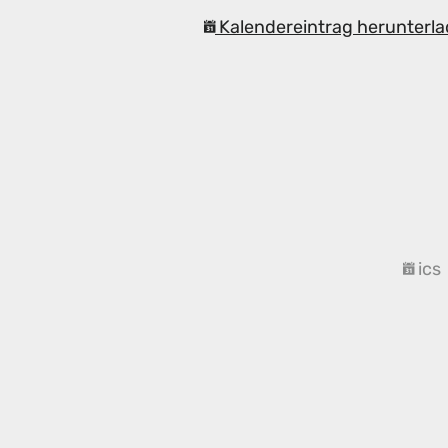
Kalendereintrag herunterla
ics