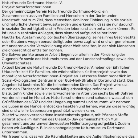
Naturfreunde Dortmund-Nord e. V.
Projekt Naturforscher:innen
Der gemeinnützige Verein Naturfreunde Dortmund-Nord, ein
Zusammenschluss von Familien und Menschen in der Dortmunder
Nordstadt, hat zum Ziel, dass Menschen sich ihrer Einbindung in die soziale
und natürliche Umwelt bewusstwerden und erkennen, dass sie nur dadurch
in sozialer Gerechtigkeit und in Frieden leben und sich entwickeln können. Es
ist uns ein zentrales Anliegen, dass niemand aufgrund seiner:ihrer
Hautfarbe, Abstammung, politischen Überzeugung, seines:ihres Geschlechts
oder Glaubens wegen benachteiligt oder bevorzugt wird und wir gemeinsam
mit anderen an der Verwirklichung einer Welt arbeiten, in der sich Menschen
gleichberechtigt entfalten können.
Die Schwerpunkte unserer Arbeit liegen vor allem in der Förderung der
Jugendhilfe sowie des Naturschutzes und der Landschaftspflege sowie des
Umweltschutzes.
Aktuell bieten die Naturfreunde Dortmund-Nord e. V. neben der jährlichen
Urlaubsfreizeit für Familien, ein wöchentliches Kletterprojekt sowie das
monatliche Naturforscher:innen-Projekt an. Letzteres findet monatlich im
Sozial-Ökologischen Zentrum in der Gut-Heil-Straße in Dortmund statt. Das
Angebot ist kostenlos für die teilnehmenden Kinder. Das Projekt wird u.a.
durch den Förderpott.Ruhr sowie Mitgliedsbeiträge refinanziert.
Bis zu zehn Kinder sowie vier Erwachsene im Alter von sechs bis elf Jahren
werden einmal im Monat zu Naturforscher:innen und schauen, was auf den
Grünflächen des SÖZ und der Umgebung summt und brummt. Wir nehmen
die Lupen in die Hände, entdecken Insekten und lernen, warum diese wichtig
sind und wie ihr Lebensraum geschützt werden kann.
Zuletzt wurden verschiedene Insektenhotels gebaut, mit Pflanzen Stoffe
gefärbt sowie im Rahmen des CleanUp-Day gemeinschaftlich Müll
gesammelt und zur umweltbewussten Müllentsorgung aufgeklärt. Zudem
haben wir Ausflüge z. B. in das nahegelegene Naturmuseum Dortmund
unternommen.
Wir freuen uns, dass wir die Räumlichkeiten und die Außenflächen sowie das