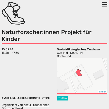
Naturforscher:innen Projekt für
Kinder
10.09.24
Sozial-Ökologisches Zentrum
15:30 – 17:30
Gut-Heil-Str. 12-14
Dortmund
Leaflet
WEB-LINK
SOEZ.DORTMUND
T.ME
Treffen
Organisiert von
NaturFreund:innen
Dortmund Nord