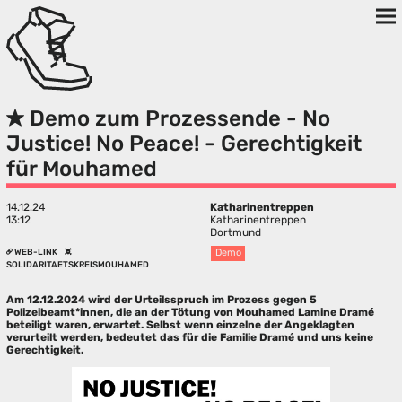
Demo zum Prozessende - No
Justice! No Peace! - Gerechtigkeit
für Mouhamed
14.12.24
Katharinentreppen
13:12
Katharinentreppen
Dortmund
WEB-LINK
Demo
SOLIDARITAETSKREISMOUHAMED
Am 12.12.2024 wird der Urteilsspruch im Prozess gegen 5
Polizeibeamt*innen, die an der Tötung von Mouhamed Lamine Dramé
beteiligt waren, erwartet. Selbst wenn einzelne der Angeklagten
verurteilt werden, bedeutet das für die Familie Dramé und uns keine
Gerechtigkeit.