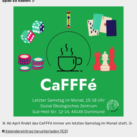
Spaß zu haben! 🎈
🚨 Ab April findet das CaFFFé immer am letzten Samstag im Monat statt. 🥳
Kalendereintrag herunterladen (ICS)